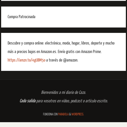
Compra Patrocinada
Descubre y compra online: electrónica, moda, hogar, libros, deporte y mucho
más a precios bajos en Amazon.es. Envío gratis con Amazon Prime.
https://amzn.to/4gUBM5o
a través de @amazon.
Bienvenidos a mi diario de Caza.
Cada salida
para vosotros en vídeo, podcast o artículo escrito.
FUNCIONA CON
PARABOLA
&
WORDPRESS.