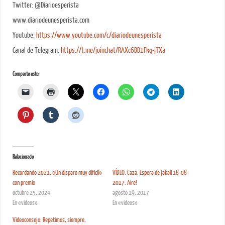
Twitter: @Diarioesperista
www.diariodeunesperista.com
Youtube:
https://www.youtube.com/c/diariodeunesperista
Canal de Telegram:
https://t.me/joinchat/RAXc6BD1Fkq-jTXa
Comparte esto:
Relacionado
Recordando 2021, «Un disparo muy dificil»
VÍDEO: Caza. Espera de jabalí 18-08-
con premio
2017. Aire!
octubre 25, 2024
agosto 19, 2017
En «videos»
En «videos»
Videoconsejo: Repetimos, siempre,