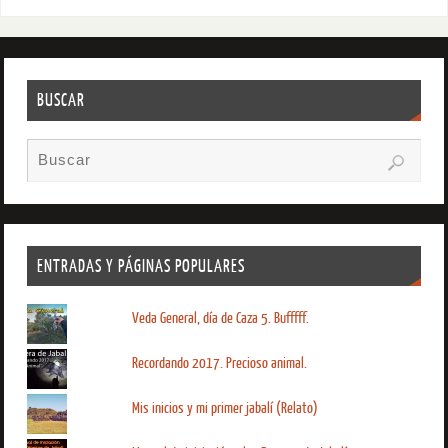
BUSCAR
ENTRADAS Y PÁGINAS POPULARES
Veda General, día de Caza 5. Bufffff.
Recordando 2017. Precioso animal.
Mis inicios y mi primer jabalí (Relato)