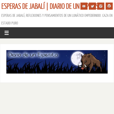
ESPERAS DE JABALÍ | DIARIO DE UN ESPERISTA
ESPERAS DE JABALÍ; REFLEXIONES Y PENSAMIENTOS DE UN LUNÁTICO EMPEDERNIDO. CAZA EN
ESTADO PURO