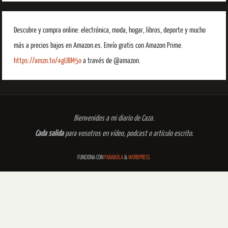
Descubre y compra online: electrónica, moda, hogar, libros, deporte y mucho
más a precios bajos en Amazon.es. Envío gratis con Amazon Prime.
https://amzn.to/4gUBM5o
a través de @amazon.
Bienvenidos a mi diario de Caza.
Cada salida
para vosotros en vídeo, podcast o artículo escrito.
FUNCIONA CON
PARABOLA
&
WORDPRESS.