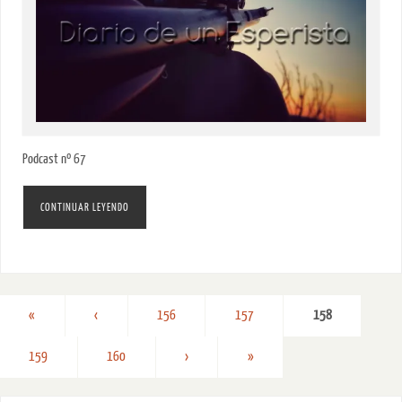
Podcast nº 67
CONTINUAR LEYENDO
«
‹
156
157
158
159
160
›
»