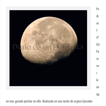
Po
dc
as
t
nº
69
Pa
ra
ve
r
la
im
ag
en mas grande pinchar en ella. Realizada en una noche de espera Episodio