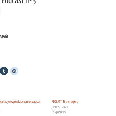
. Podcast nº3
 arde.
untas y respuestas sobre esperas al
PODCAST: Tiro en espera
junio 27, 2021
1
En «podcast»