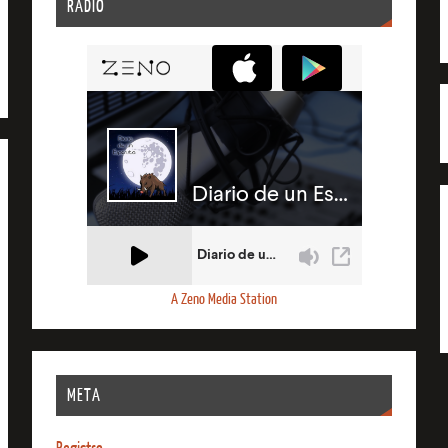
RADIO
A Zeno Media Station
META