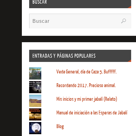
BUSCAR
ENTRADAS Y PÁGINAS POPULARES
Veda General, día de Caza 5. Bufffff.
Recordando 2017. Precioso animal.
Mis inicios y mi primer jabalí (Relato)
Manual de iniciación a las Esperas de Jabalí
Blog