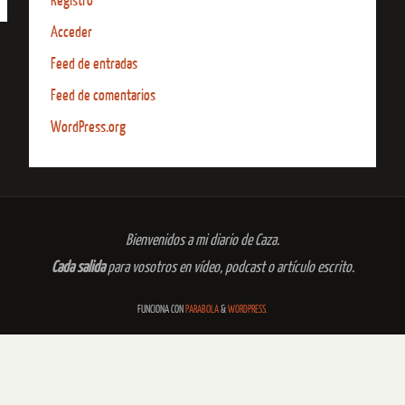
Registro
Acceder
Feed de entradas
Feed de comentarios
WordPress.org
Bienvenidos a mi diario de Caza.
Cada salida
para vosotros en vídeo, podcast o artículo escrito.
FUNCIONA CON
PARABOLA
&
WORDPRESS.