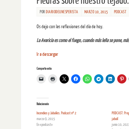
Piedras sobre nuestro tejado
POR
DIARIODEUNESPERISTA
MARZO 10, 2015
PODCAST
Os dejo con las reflexiones del día de hoy.
La Avaricia es como el fuego, cuando más leña se pone, más
Ir a descargar
Comparte esto:
Relacionado
Incendios y Jabalíes. Podcast nº 2
PODCAST: Preg
marzo 9, 2015
jabalí
En «podcast»
junio 10, 202