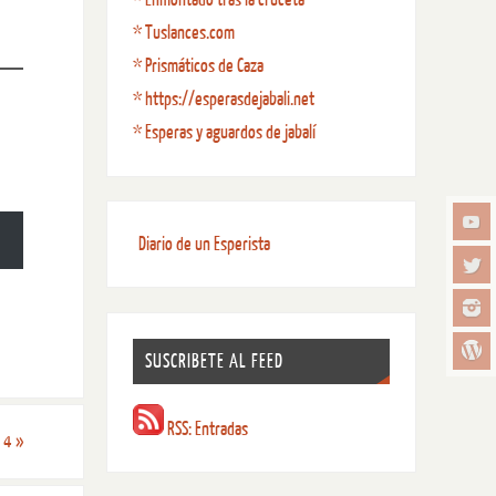
* Tuslances.com
* Prismáticos de Caza
* https://esperasdejabali.net
* Esperas y aguardos de jabalí
Diario de un Esperista
SUSCRIBETE AL FEED
RSS: Entradas
º 4
»