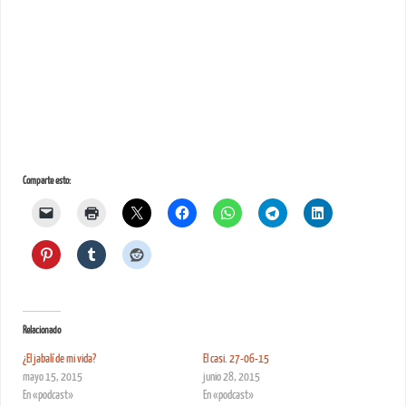
Comparte esto:
Relacionado
¿El jabalí de mi vida?
El casi. 27-06-15
mayo 15, 2015
junio 28, 2015
En «podcast»
En «podcast»