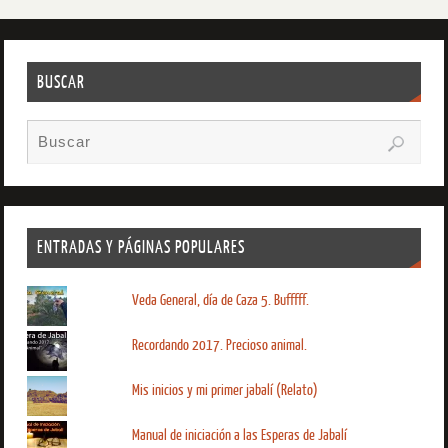
BUSCAR
ENTRADAS Y PÁGINAS POPULARES
Veda General, día de Caza 5. Bufffff.
Recordando 2017. Precioso animal.
Mis inicios y mi primer jabalí (Relato)
Manual de iniciación a las Esperas de Jabalí