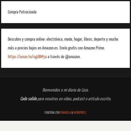
Compra Patrocinada
Descubre y compra online: electrónica, moda, hogar, libros, deporte y mucho
más a precios bajos en Amazon.es. Envío gratis con Amazon Prime.
https://amzn.to/4gUBM5o
a través de @amazon.
Bienvenidos a mi diario de Caza.
Cada salida
para vosotros en vídeo, podcast o artículo escrito.
FUNCIONA CON
PARABOLA
&
WORDPRESS.