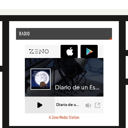
RADIO
A Zeno Media Station