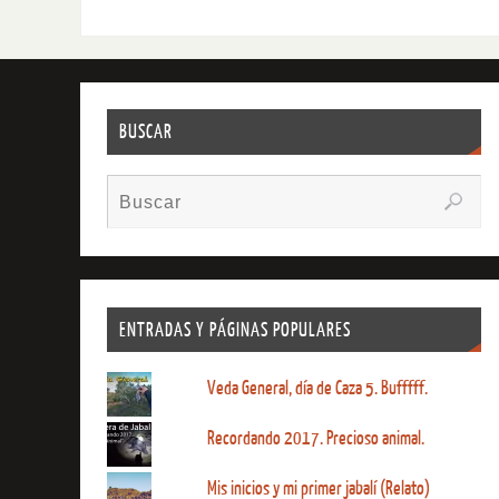
BUSCAR
ENTRADAS Y PÁGINAS POPULARES
Veda General, día de Caza 5. Bufffff.
Recordando 2017. Precioso animal.
Mis inicios y mi primer jabalí (Relato)