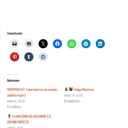
Comparte esto:
Relacionado
VIDEOPODCAST: Como hacerse con un buen
Código Macareno
jabalí en espera
mayo 16, 2026
enero 3, 2018
En «podcast»
En «videos»
LA ANATOMÍA DEL MACARENO | EL
DISPARO PERFECTO
junio 8, 2026