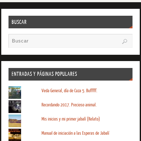
BUSCAR
ENTRADAS Y PÁGINAS POPULARES
Veda General, día de Caza 5. Bufffff.
Recordando 2017. Precioso animal.
Mis inicios y mi primer jabalí (Relato)
Manual de iniciación a las Esperas de Jabalí