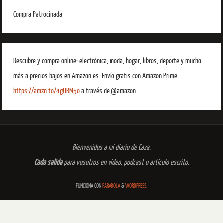
Compra Patrocinada
Descubre y compra online: electrónica, moda, hogar, libros, deporte y mucho
más a precios bajos en Amazon.es. Envío gratis con Amazon Prime.
https://amzn.to/4gUBM5o
a través de @amazon.
Bienvenidos a mi diario de Caza.
Cada salida
para vosotros en vídeo, podcast o artículo escrito.
FUNCIONA CON
PARABOLA
&
WORDPRESS.