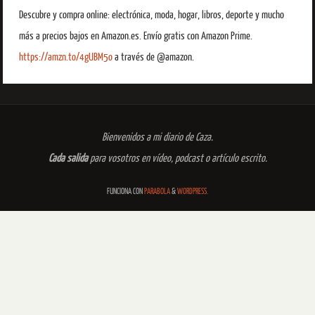
Descubre y compra online: electrónica, moda, hogar, libros, deporte y mucho
más a precios bajos en Amazon.es. Envío gratis con Amazon Prime.
https://amzn.to/4gUBM5o
a través de @amazon.
Bienvenidos a mi diario de Caza.
Cada salida
para vosotros en vídeo, podcast o artículo escrito.
FUNCIONA CON
PARABOLA
&
WORDPRESS.