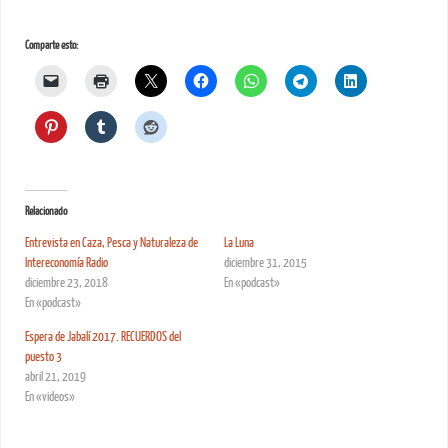
Comparte esto:
Relacionado
Entrevista en Caza, Pesca y Naturaleza de
La Luna
Intereconomía Radio
diciembre 31, 2015
diciembre 23, 2018
En «podcast»
En «podcast»
Espera de Jabalí 2017. RECUERDOS del
puesto 3
abril 21, 2019
En «videos»