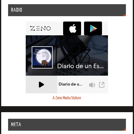
RADIO
A Zeno Media Station
META