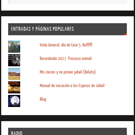
ENTRADAS Y PÁGINAS POPULARES
Veda General, día de Caza 5. Bufffff.
Recordando 2017. Precioso animal.
Mis inicios y mi primer jabalí (Relato)
Manual de iniciación a las Esperas de Jabalí
Blog
RADIO