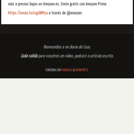
más a precios bajos en Amazon.es. Envío gratis con Amazon Prime.
https://amzn.to/4gUBM5o
a través de @amazon.
Bienvenidos a mi diario de Caza.
Cada salida
para vosotros en vídeo, podcast o artículo escrito.
FUNCIONA CON
PARABOLA
&
WORDPRESS.