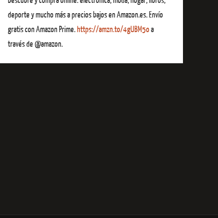
Descubre y compra online: electrónica, moda, hogar, libros,
deporte y mucho más a precios bajos en Amazon.es. Envío
gratis con Amazon Prime.
https://amzn.to/4gUBM5o
a
través de @amazon.