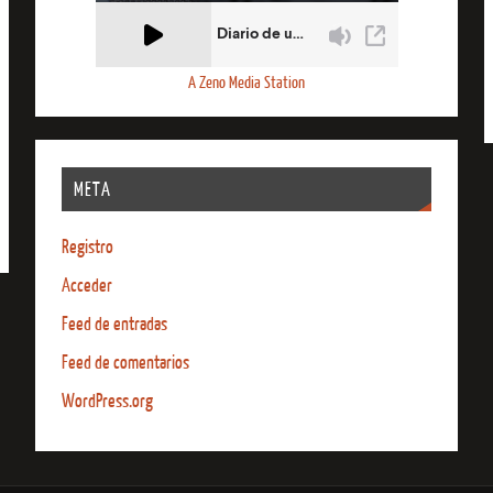
A Zeno Media Station
META
Registro
Acceder
Feed de entradas
Feed de comentarios
WordPress.org