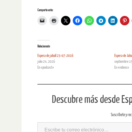
Comparte esto:
Relacionado
Espera de jabalí 23-07-2016
Espera de Jab
julio 24, 2016
septiembre 1
En «podcast»
En «videos»
Descubre más desde Espe
Suscríbete y rec