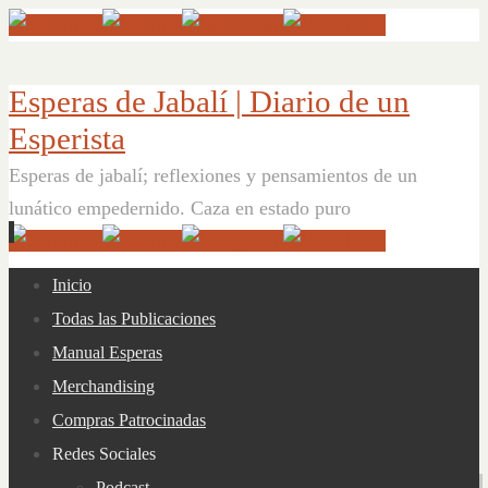
Esperas de Jabalí | Diario de un
Esperista
Esperas de jabalí; reflexiones y pensamientos de un
lunático empedernido. Caza en estado puro
Ir
Inicio
al
Todas las Publicaciones
contenido
Manual Esperas
Merchandising
Compras Patrocinadas
Redes Sociales
Podcast