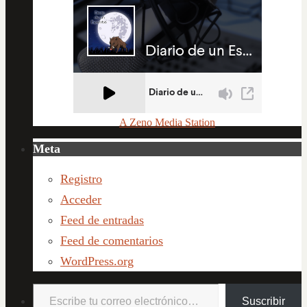
A Zeno Media Station
Meta
Registro
Acceder
Feed de entradas
Feed de comentarios
WordPress.org
Escribe tu correo electrónico…
Suscribir