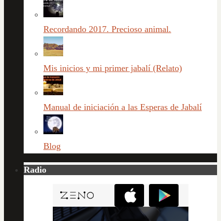
Recordando 2017. Precioso animal.
Mis inicios y mi primer jabalí (Relato)
Manual de iniciación a las Esperas de Jabalí
Blog
Radio