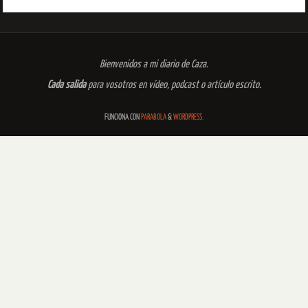
Bienvenidos a mi diario de Caza.
Cada salida
para vosotros en vídeo, podcast o artículo escrito.
FUNCIONA CON
PARABOLA
&
WORDPRESS.