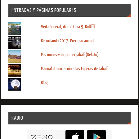
ENTRADAS Y PÁGINAS POPULARES
Veda General, día de Caza 5. Bufffff.
Recordando 2017. Precioso animal.
Mis inicios y mi primer jabalí (Relato)
Manual de iniciación a las Esperas de Jabalí
Blog
RADIO