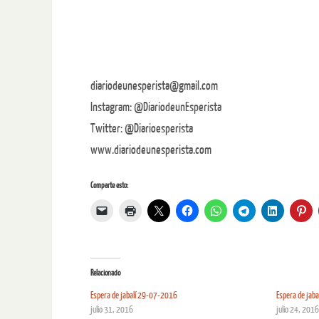
diariodeunesperista@gmail.com
Instagram: @DiariodeunEsperista
Twitter: @Diarioesperista
www.diariodeunesperista.com
Comparte esto:
Relacionado
Espera de jabalí 29-07-2016
Espera de jab
julio 31, 2016
julio 24, 2016