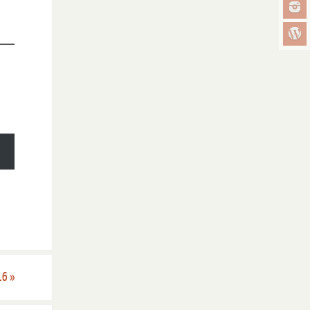
016
»