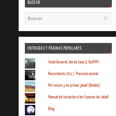
BUSCAR
ENTRADAS Y PÁGINAS POPULARES
Veda General, día de Caza 5. Bufffff.
Recordando 2017. Precioso animal.
Mis inicios y mi primer jabalí (Relato)
Manual de iniciación a las Esperas de Jabalí
Blog