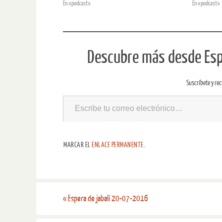
En «podcast»
En «podcast»
Descubre más desde Espe
Suscríbete y rec
MARCAR EL
ENLACE PERMANENTE
.
«
Espera de jabalí 20-07-2016