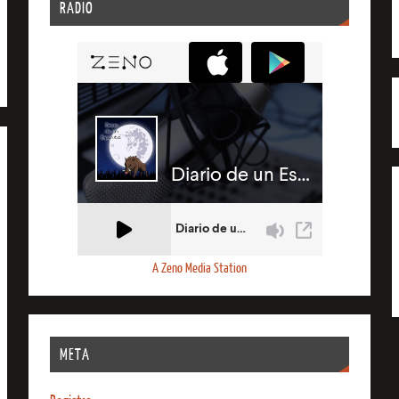
RADIO
A Zeno Media Station
META