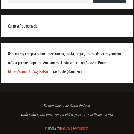
Compra Patrocinada
Descubre y compra online: electrónica, moda, hogar, libros, deporte y mucho
más a precios bajos en Amazon.es. Envío gratis con Amazon Prime.
https://amzn.to/4gUBM5o
a través de @amazon.
Bienvenidos a mi diario de Caza.
Cada salida
para vosotros en vídeo, podcast o artículo escrito.
FUNCIONA CON
PARABOLA
&
WORDPRESS.