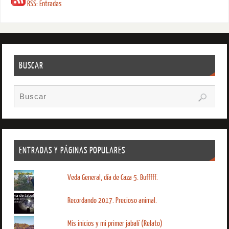
RSS: Entradas
BUSCAR
ENTRADAS Y PÁGINAS POPULARES
Veda General, día de Caza 5. Bufffff.
Recordando 2017. Precioso animal.
Mis inicios y mi primer jabalí (Relato)