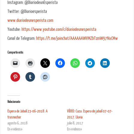
Instagram: @DiariodeunEsperista
Twitter: @Diarioesperista
www.diariodeunesperista.com
Youtube:
https://www.youtube.com/c/diariodeunesperista
Canal de Telegram:
https://t.me/joinchat/AAAAAAWVMZbTzmW97NxCMw
Comparte esto:
Relacionado
Espera de Jabalí 23-06-2018. A
VÍDEO: Caza. Espera de jabalí 07-07-
trasnochar
2017. Lluvia
agosto 6, 2018
julio 8, 2017
En «videos»
En «videos»