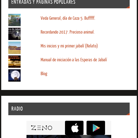
ENTRADAS Y PÁGINAS POPULARES
Veda General, día de Caza 5. Bufffff.
Recordando 2017. Precioso animal.
Mis inicios y mi primer jabalí (Relato)
Manual de iniciación a las Esperas de Jabalí
Blog
RADIO