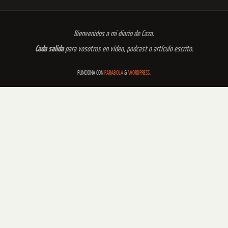
Bienvenidos a mi diario de Caza.
Cada salida
para vosotros en vídeo, podcast o artículo escrito.
FUNCIONA CON
PARABOLA
&
WORDPRESS.