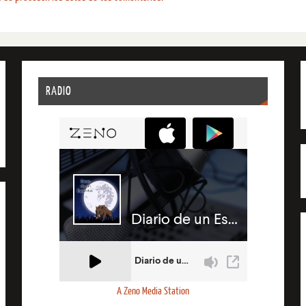
RADIO
A Zeno Media Station