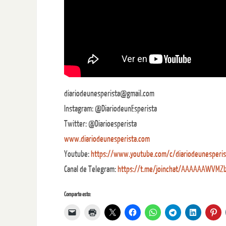
diariodeunesperista@gmail.com
Instagram: @DiariodeunEsperista
Twitter: @Diarioesperista
www.diariodeunesperista.com
Youtube:
https://www.youtube.com/c/diariodeunesperis
Canal de Telegram:
https://t.me/joinchat/AAAAAAWV
Comparte esto: