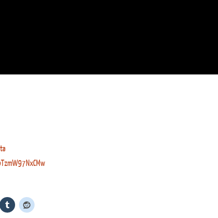
ta
MZbTzmW97NxCMw