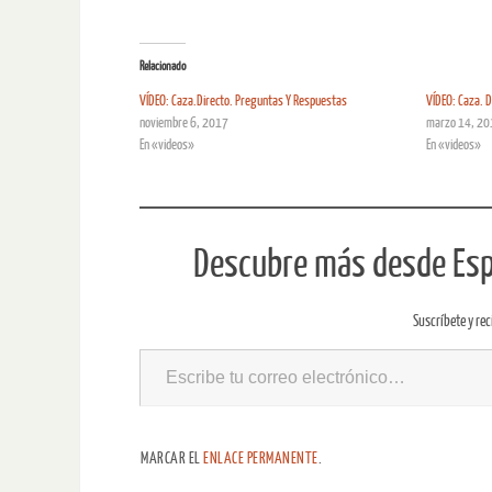
Relacionado
VÍDEO: Caza.Directo. Preguntas Y Respuestas
VÍDEO: Caza. D
noviembre 6, 2017
marzo 14, 20
En «videos»
En «videos»
Descubre más desde Espe
Suscríbete y rec
MARCAR EL
ENLACE PERMANENTE
.