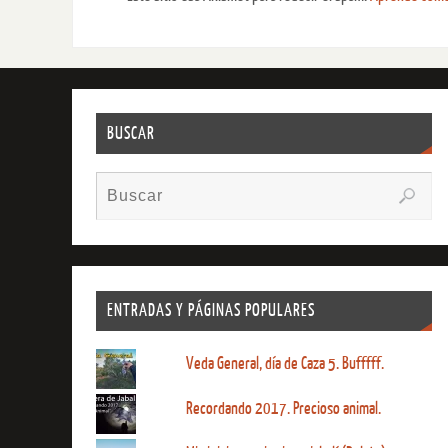
BUSCAR
ENTRADAS Y PÁGINAS POPULARES
Veda General, día de Caza 5. Bufffff.
Recordando 2017. Precioso animal.