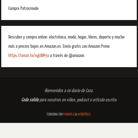
Compra Patrocinada
Descubre y compra online: electrónica, moda, hogar, libros, deporte y mucho
más a precios bajos en Amazon.es. Envío gratis con Amazon Prime.
https://amzn.to/4gUBM5o
a través de @amazon.
Bienvenidos a mi diario de Caza.
Cada salida
para vosotros en vídeo, podcast o artículo escrito.
FUNCIONA CON
PARABOLA
&
WORDPRESS.