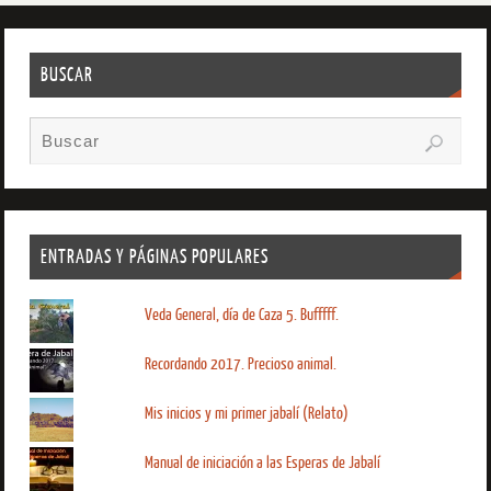
BUSCAR
ENTRADAS Y PÁGINAS POPULARES
Veda General, día de Caza 5. Bufffff.
Recordando 2017. Precioso animal.
Mis inicios y mi primer jabalí (Relato)
Manual de iniciación a las Esperas de Jabalí