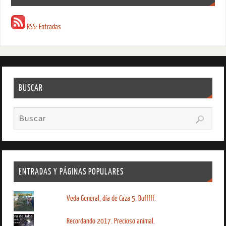
RSS: Entradas
BUSCAR
ENTRADAS Y PÁGINAS POPULARES
Veda General, día de Caza 5. Bufffff.
Recordando 2017. Precioso animal.