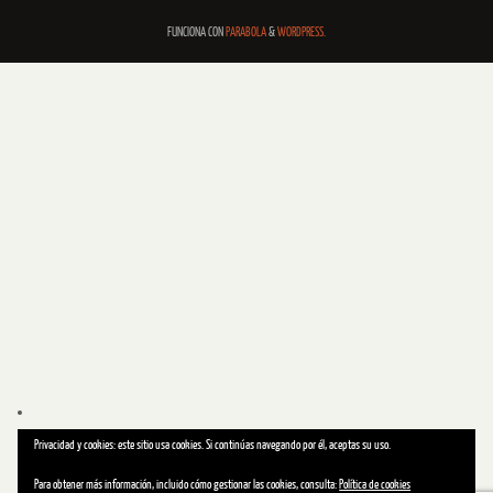
FUNCIONA CON
PARABOLA
&
WORDPRESS.
Privacidad y cookies: este sitio usa cookies. Si continúas navegando por él, aceptas su uso.
Para obtener más información, incluido cómo gestionar las cookies, consulta:
Política de cookies