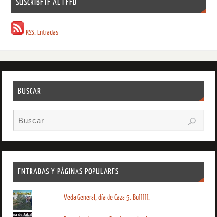
SUSCRIBETE AL FEED
RSS: Entradas
BUSCAR
ENTRADAS Y PÁGINAS POPULARES
Veda General, día de Caza 5. Bufffff.