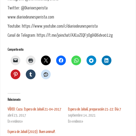
Twitter: @Diarioesperista
www.diariodeunesperista.com
Youtube: https://www.youtube.com/c/diariodeunesperista
Canal de Telegram: https://t.me/joinchat/AXLoZEQF3OglAD6dvo012g
Comparte esto:
Relacionado
VÍDEO: Caza. Espera de Jabalí 21-04-2017
Espera de Jabalí, preparación 21-22: Día 7
abril 23, 2017
septiembre 14, 2021
En «videos»
En «videos»
Espera de Jabalí (2019). Buen animal!.