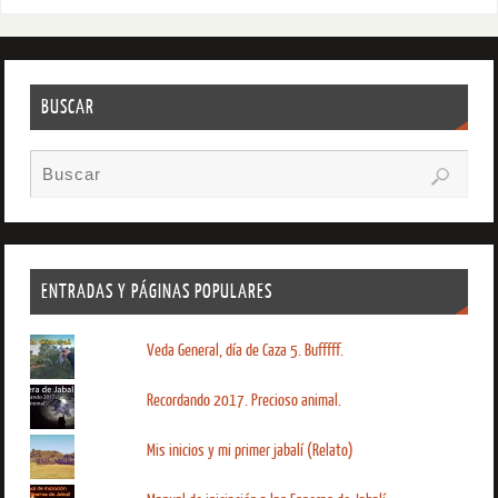
BUSCAR
ENTRADAS Y PÁGINAS POPULARES
Veda General, día de Caza 5. Bufffff.
Recordando 2017. Precioso animal.
Mis inicios y mi primer jabalí (Relato)