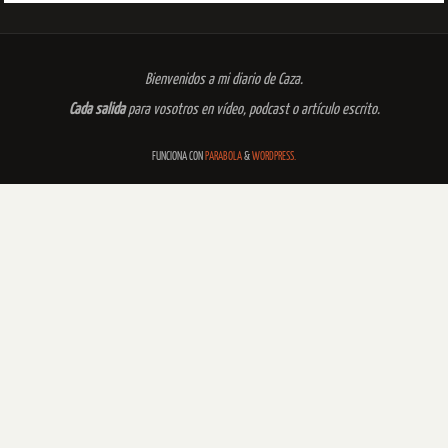
Bienvenidos a mi diario de Caza.
Cada salida
para vosotros en vídeo, podcast o artículo escrito.
FUNCIONA CON
PARABOLA
&
WORDPRESS.