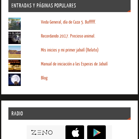
ENTRADAS Y PÁGINAS POPULARES
Veda General, día de Caza 5. Bufffff.
Recordando 2017. Precioso animal.
Mis inicios y mi primer jabalí (Relato)
Manual de iniciación a las Esperas de Jabalí
Blog
RADIO