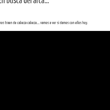
En busca del arca…
nos traen de cabeza cabeza…. vamos a ver si damos con ellos hoy.