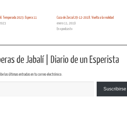
alí. Temporada 2023: Espera 11
Caza de Zorzal 29-12-2018. Vuelta a la realidad
 2023
enero 11, 2019
En «podcast»
ras de Jabalí | Diario de un Esperista
ibe las últimas entradas en tu correo electrónico.
Suscribirse