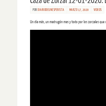
Caza de Zorzal 12-01-2020. 
POR
DIARIODEUNESPERISTA
MARZO 17, 2020
VIDEOS
Un día más, un madrugón mas y todo por los zorzales que 