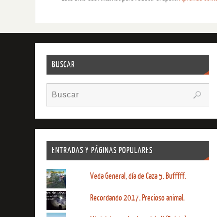
BUSCAR
ENTRADAS Y PÁGINAS POPULARES
Veda General, día de Caza 5. Bufffff.
Recordando 2017. Precioso animal.