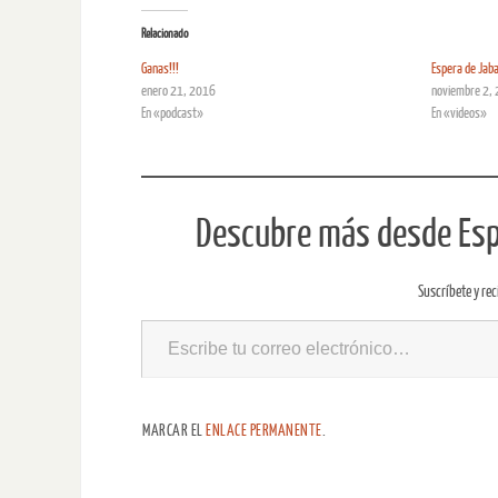
Relacionado
Ganas!!!
Espera de Jab
enero 21, 2016
noviembre 2,
En «podcast»
En «videos»
Descubre más desde Espe
Suscríbete y rec
MARCAR EL
ENLACE PERMANENTE
.