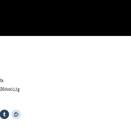
ta
lAD6dvo012g