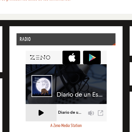
RADIO
A Zeno Media Station