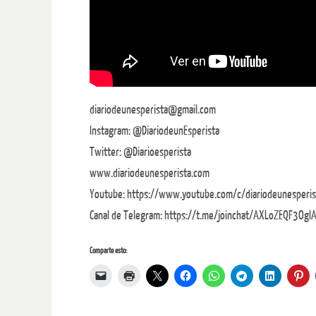
diariodeunesperista@gmail.com
Instagram: @DiariodeunEsperista
Twitter: @Diarioesperista
www.diariodeunesperista.com
Youtube: https://www.youtube.com/c/diariodeunesperis
Canal de Telegram: https://t.me/joinchat/AXLoZEQF3Og
Comparte esto: