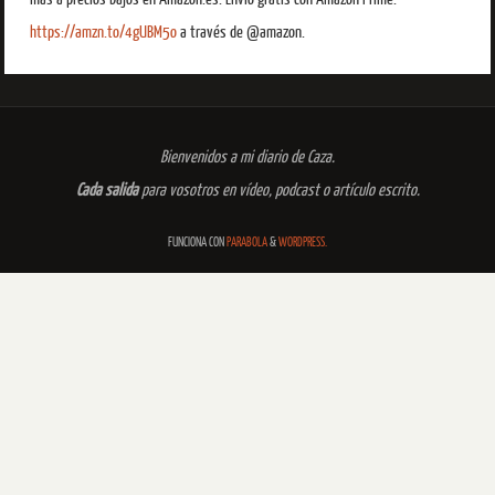
https://amzn.to/4gUBM5o
a través de @amazon.
Bienvenidos a mi diario de Caza.
Cada salida
para vosotros en vídeo, podcast o artículo escrito.
FUNCIONA CON
PARABOLA
&
WORDPRESS.