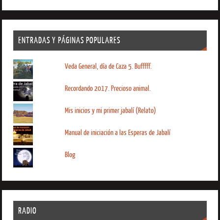
ENTRADAS Y PÁGINAS POPULARES
Veda General, día de Caza 5. Bufffff.
Recordando 2017. Precioso animal.
Mis inicios y mi primer jabalí (Relato)
Manual de iniciación a las Esperas de Jabalí
Blog
RADIO