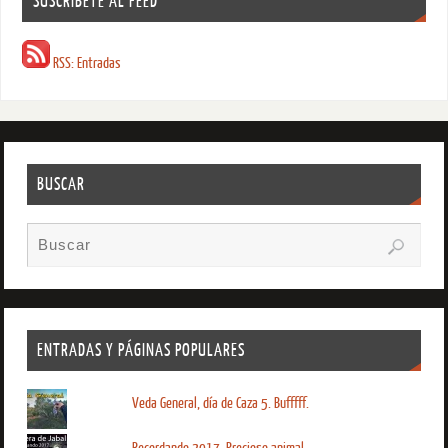
SUSCRIBETE AL FEED
RSS: Entradas
BUSCAR
ENTRADAS Y PÁGINAS POPULARES
Veda General, día de Caza 5. Bufffff.