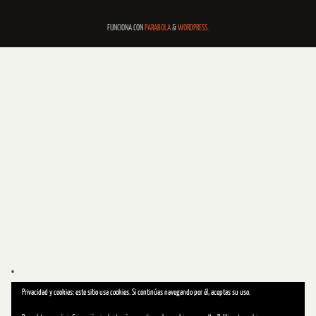
FUNCIONA CON
PARABOLA
&
WORDPRESS.
Privacidad y cookies: este sitio usa cookies. Si continúas navegando por él, aceptas su uso.