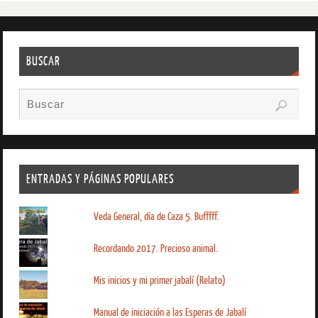
BUSCAR
ENTRADAS Y PÁGINAS POPULARES
Veda General, día de Caza 5. Bufffff.
Recordando 2017. Precioso animal.
Mis inicios y mi primer jabalí (Relato)
Manual de iniciación a las Esperas de Jabalí