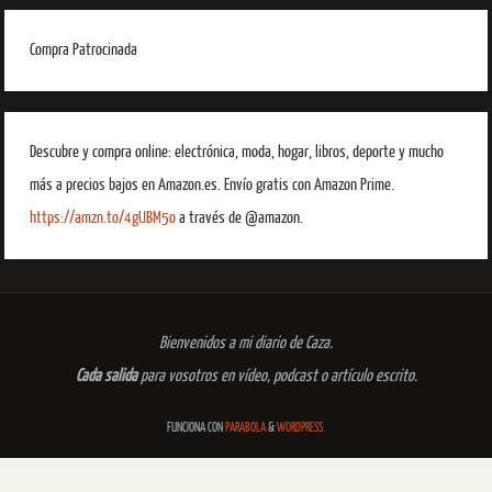
Compra Patrocinada
Descubre y compra online: electrónica, moda, hogar, libros, deporte y mucho
más a precios bajos en Amazon.es. Envío gratis con Amazon Prime.
https://amzn.to/4gUBM5o
a través de @amazon.
Bienvenidos a mi diario de Caza.
Cada salida
para vosotros en vídeo, podcast o artículo escrito.
FUNCIONA CON
PARABOLA
&
WORDPRESS.