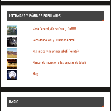
ENTRADAS Y PÁGINAS POPULARES
Veda General, día de Caza 5. Bufffff.
Recordando 2017. Precioso animal.
Mis inicios y mi primer jabalí (Relato)
Manual de iniciación a las Esperas de Jabalí
Blog
RADIO