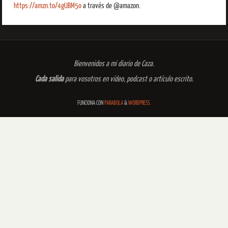
https://amzn.to/4gUBM5o
a través de @amazon.
Bienvenidos a mi diario de Caza.
Cada salida
para vosotros en vídeo, podcast o artículo escrito.
FUNCIONA CON
PARABOLA
&
WORDPRESS.