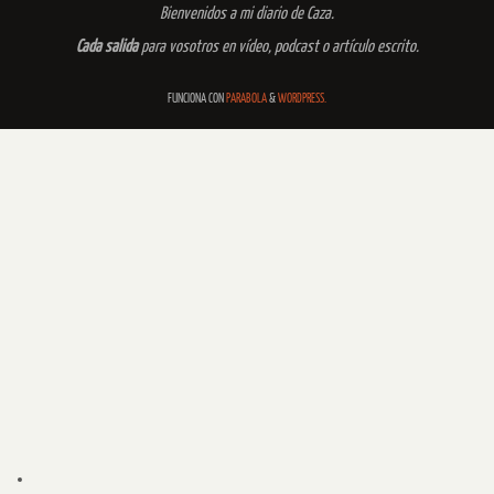
Bienvenidos a mi diario de Caza.
Cada salida
para vosotros en vídeo, podcast o artículo escrito.
FUNCIONA CON
PARABOLA
&
WORDPRESS.