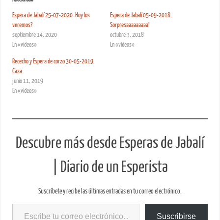
Espera de Jabalí 25-07-2020. Hoy los
Espera de Jabalí 05-09-2018.
veremos?
Sorpresaaaaaaaaa!
septiembre 14, 2020
octubre 3, 2018
En «videos»
En «videos»
Rececho y Espera de corzo 30-05-2019.
Caza
junio 11, 2019
En «videos»
Descubre más desde Esperas de Jabalí
| Diario de un Esperista
Suscríbete y recibe las últimas entradas en tu correo electrónico.
Suscribirse