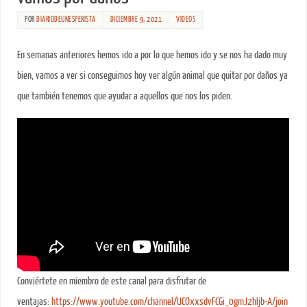
POR
DIARIODEUNESPERISTA
DICIEMBRE 9, 2021
VIDEOS
En semanas anteriores hemos ido a por lo que hemos ido y se nos ha dado muy
bien, vamos a ver si conseguimos hoy ver algún animal que quitar por daños ya
que también tenemos que ayudar a aquellos que nos los piden.
Conviértete en miembro de este canal para disfrutar de
ventajas:
https://www.youtube.com/channel/UCOxxsdvFCGi_0gmJ2hIjb-A/join