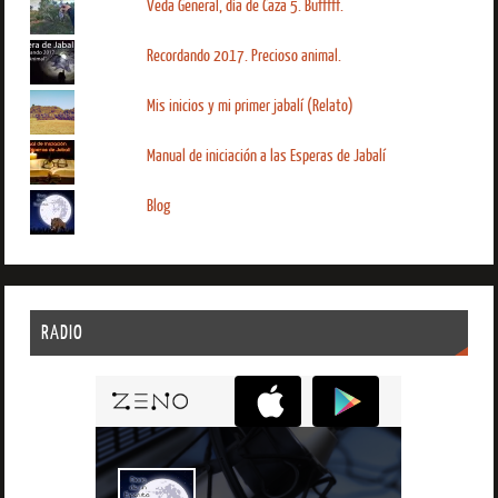
Veda General, día de Caza 5. Bufffff.
Recordando 2017. Precioso animal.
Mis inicios y mi primer jabalí (Relato)
Manual de iniciación a las Esperas de Jabalí
Blog
RADIO