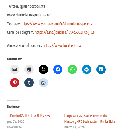
Twitter: @Diarioesperista
www.diariodeunesperista.com
Youtube:
https://www.youtube.com/c/diariodeunesperista
Canal de Telegram:
https://t.me/joinchat/RAXc6BD1Fkq-jTXa
Ambassador of Borchers
https://www.borchers.es/
Comparte esto:
Relacionado
Telémetro KAHLES HELIA RF-M 7×25
Equipo para las esperas de este año:
julio 28, 2020
Mossberg 450 Bushmaster + Kahles Helia
En «videos»
marzo 14, 2020