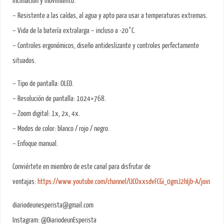
inclinación y movimiento.
– Resistente a las caídas, al agua y apto para usar a temperaturas extremas.
– Vida de la batería extralarga – incluso a -20°C.
– Controles ergonómicos, diseño antideslizante y controles perfectamente
situados.
– Tipo de pantalla: OLED.
– Resolución de pantalla: 1024×768.
– Zoom digital: 1x, 2x, 4x.
– Modos de color: blanco / rojo / negro.
– Enfoque manual.
Conviértete en miembro de este canal para disfrutar de
ventajas:
https://www.youtube.com/channel/UCOxxsdvFCGi_0gmJ2hIjb-A/join
diariodeunesperista@gmail.com
Instagram: @DiariodeunEsperista