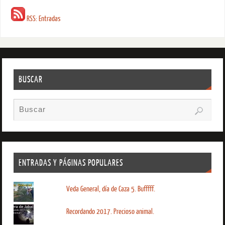
RSS: Entradas
BUSCAR
ENTRADAS Y PÁGINAS POPULARES
Veda General, día de Caza 5. Bufffff.
Recordando 2017. Precioso animal.