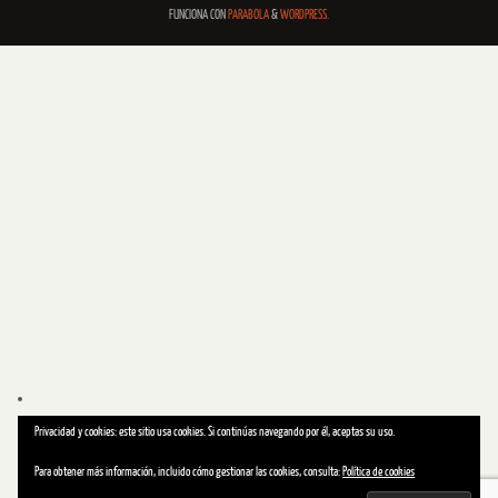
FUNCIONA CON
PARABOLA
&
WORDPRESS.
Privacidad y cookies: este sitio usa cookies. Si continúas navegando por él, aceptas su uso.
Para obtener más información, incluido cómo gestionar las cookies, consulta:
Política de cookies