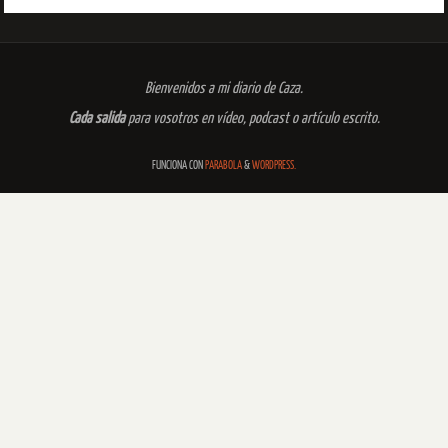
Bienvenidos a mi diario de Caza.
Cada salida
para vosotros en vídeo, podcast o artículo escrito.
FUNCIONA CON
PARABOLA
&
WORDPRESS.