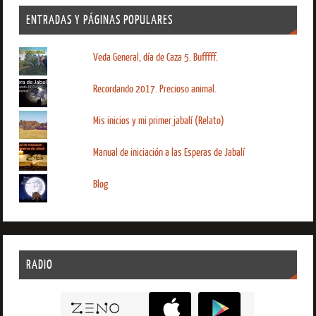
ENTRADAS Y PÁGINAS POPULARES
Veda General, día de Caza 5. Bufffff.
Recordando 2017. Precioso animal.
Mis inicios y mi primer jabalí (Relato)
Manual de iniciación a las Esperas de Jabalí
Blog
RADIO