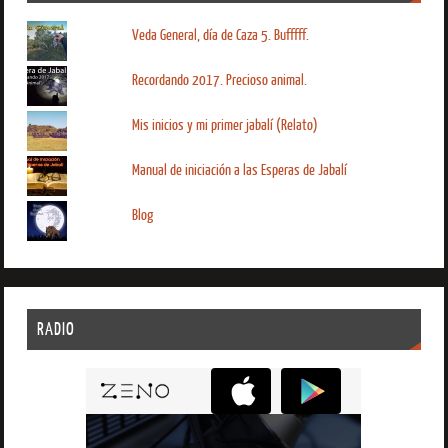
Veda General, día de Caza 5. Bufffff.
Recordando 2017. Precioso animal.
Mis inicios y mi primer jabalí (Relato)
Manual de iniciación a las Esperas de Jabalí
Blog
RADIO