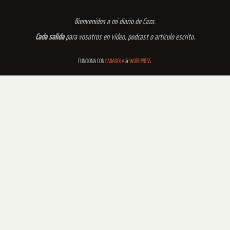
Bienvenidos a mi diario de Caza.
Cada salida
para vosotros en vídeo, podcast o artículo escrito.
FUNCIONA CON
PARABOLA
&
WORDPRESS.