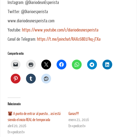
Instagram: @DiariodeunEsperista
Twitter: @Diarioesperista
www.diariodeunesperista.com
Youtube:
https://www.youtube.com/c/diariodeunesperista
Canal de Telegram:
https://t.me/joinchat/RAXc6BD1Fkq-jTXa
Comparte esto:
Relacionado
A punto de entrar al puesto… así está
Ganas!!!
siendo el inicio REAL de temporada
enero 21, 2016
abril 20, 2026
En «podcast»
En «podcast»