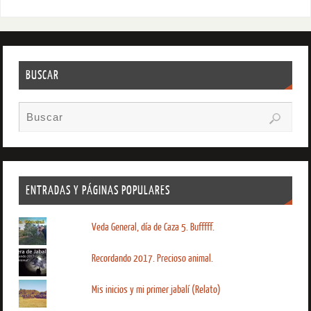
BUSCAR
ENTRADAS Y PÁGINAS POPULARES
Veda General, día de Caza 5. Bufffff.
Recordando 2017. Precioso animal.
Mis inicios y mi primer jabalí (Relato)