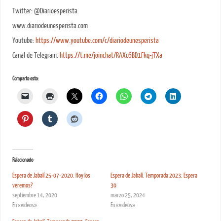
Twitter: @Diarioesperista
www.diariodeunesperista.com
Youtube:
https://www.youtube.com/c/diariodeunesperista
Canal de Telegram:
https://t.me/joinchat/RAXc6BD1Fkq-jTXa
Comparte esto:
Relacionado
Espera de Jabalí 25-07-2020. Hoy los
Espera de Jabalí. Temporada 2023: Espera
veremos?
30
septiembre 14, 2020
marzo 25, 2024
En «videos»
En «videos»