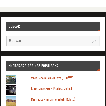
BUSCAR
ENTRADAS Y PÁGINAS POPULARES
Veda General, día de Caza 5. Bufffff.
Recordando 2017. Precioso animal.
Mis inicios y mi primer jabalí (Relato)