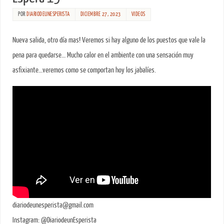
POR
DIARIODEUNESPERISTA
DICIEMBRE 27, 2023
VIDEOS
Nueva salida, otro día mas! Veremos si hay alguno de los puestos que vale la
pena para quedarse… Mucho calor en el ambiente con una sensación muy
asfixiante…veremos como se comportan hoy los jabalíes.
diariodeunesperista@gmail.com
Instagram: @DiariodeunEsperista