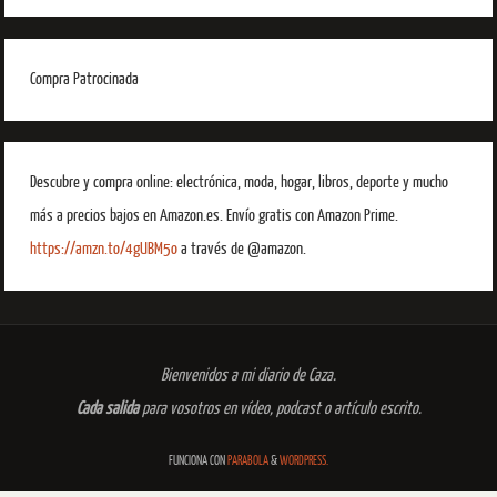
Compra Patrocinada
Descubre y compra online: electrónica, moda, hogar, libros, deporte y mucho
más a precios bajos en Amazon.es. Envío gratis con Amazon Prime.
https://amzn.to/4gUBM5o
a través de @amazon.
Bienvenidos a mi diario de Caza.
Cada salida
para vosotros en vídeo, podcast o artículo escrito.
FUNCIONA CON
PARABOLA
&
WORDPRESS.