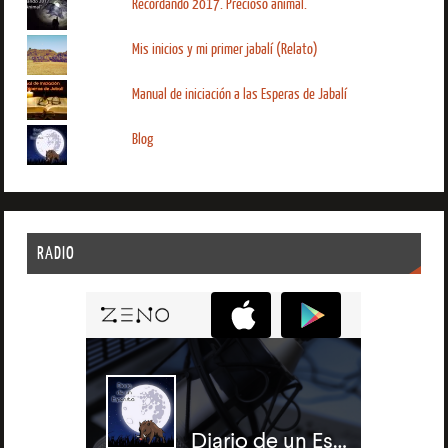
Recordando 2017. Precioso animal.
Mis inicios y mi primer jabalí (Relato)
Manual de iniciación a las Esperas de Jabalí
Blog
RADIO