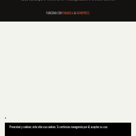
FUNCIONA CON
PARABOLA
&
WORDPRESS.
Privacidad y cookies: este sitio usa cookies. Si continúas navegando por él, aceptas su uso.