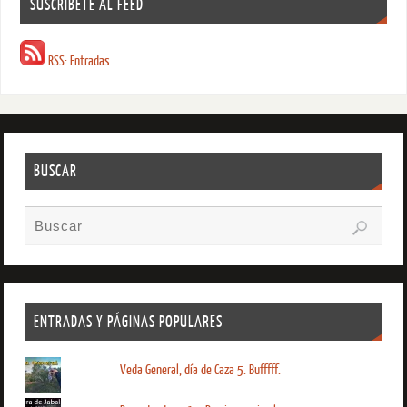
SUSCRIBETE AL FEED
RSS: Entradas
BUSCAR
ENTRADAS Y PÁGINAS POPULARES
Veda General, día de Caza 5. Bufffff.