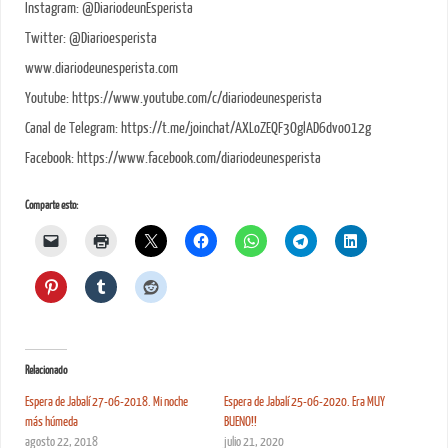
Instagram: @DiariodeunEsperista
Twitter: @Diarioesperista
www.diariodeunesperista.com
Youtube: https://www.youtube.com/c/diariodeunesperista
Canal de Telegram: https://t.me/joinchat/AXLoZEQF3OglAD6dvo012g
Facebook: https://www.facebook.com/diariodeunesperista
Comparte esto:
Relacionado
Espera de Jabalí 27-06-2018. Mi noche
Espera de Jabalí 25-06-2020. Era MUY
más húmeda
BUENO!!
agosto 22, 2018
julio 21, 2020