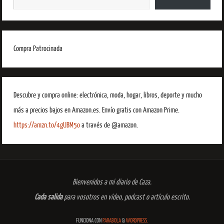
Compra Patrocinada
Descubre y compra online: electrónica, moda, hogar, libros, deporte y mucho
más a precios bajos en Amazon.es. Envío gratis con Amazon Prime.
https://amzn.to/4gUBM5o
a través de @amazon.
Bienvenidos a mi diario de Caza.
Cada salida
para vosotros en vídeo, podcast o artículo escrito.
FUNCIONA CON
PARABOLA
&
WORDPRESS.