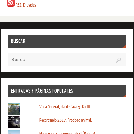
RSS: Entradas
BUSCAR
ENTRADAS Y PÁGINAS POPULARES
Veda General, día de Caza 5. Bufffff.
Recordando 2017. Precioso animal.
Mis inicios y mi primer jabalí (Relato)