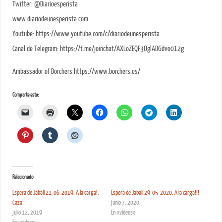
Twitter: @Diarioesperista
www.diariodeunesperista.com
Youtube: https://www.youtube.com/c/diariodeunesperista
Canal de Telegram: https://t.me/joinchat/AXLoZEQF3OglAD6dvo012g
Ambassador of Borchers https://www.borchers.es/
Comparte esto:
Relacionado
Espera de Jabalí 21-06-2019. A la carga!.
Espera de Jabalí 29-05-2020. A la carga!!!
Caza
junio 7, 2020
julio 12, 2019
En «videos»