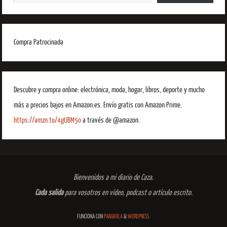
Compra Patrocinada
Descubre y compra online: electrónica, moda, hogar, libros, deporte y mucho
más a precios bajos en Amazon.es. Envío gratis con Amazon Prime.
https://amzn.to/4gUBM5o
a través de @amazon.
Bienvenidos a mi diario de Caza.
Cada salida
para vosotros en vídeo, podcast o artículo escrito.
FUNCIONA CON
PARABOLA
&
WORDPRESS.