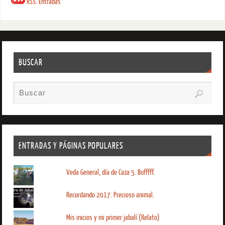
RSS: Entradas
BUSCAR
ENTRADAS Y PÁGINAS POPULARES
Veda General, día de Caza 5. Bufffff.
Recordando 2017. Precioso animal.
Mis inicios y mi primer jabalí (Relato)