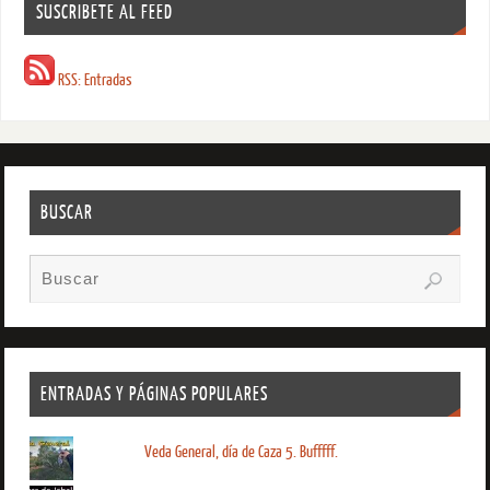
SUSCRIBETE AL FEED
RSS: Entradas
BUSCAR
ENTRADAS Y PÁGINAS POPULARES
Veda General, día de Caza 5. Bufffff.