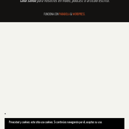
Cada salida
para vosotros en vídeo, podcast o artículo escrito.
FUNCIONA CON
PARABOLA
&
WORDPRESS.
Privacidad y cookies: este sitio usa cookies. Si continúas navegando por él, aceptas su uso.