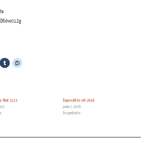
ta
lAD6dvo012g
a. Mod. 5113
Espera del 01-06-2016
2021
junio 2, 2016
s»
En «podcast»