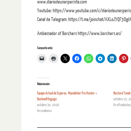
www.diariodeunesperista.com
Youtube: https://www.youtube.com/c/diariodeunesperis
Canal de Telegram: https://t.me/joinchat/AXLoZEQF3Og
Ambassador of Borchers https://www.borchers.es/
Comparte esto:
Relacionado
Equipo Actual de Esperas. Mannlicher Pro Hunter +
Bestard Tundr
Bushnell Engage
octubre 15, 
octubre 30, 2020
En «Producto
En «videos»