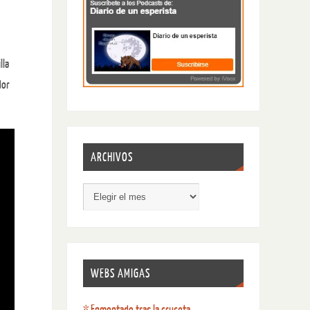
lla
dor
ARCHIVOS
WEBS AMIGAS
* Enmontado tras la cruceta