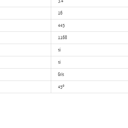
3.4
16
445
1168
si
si
Gris
45º