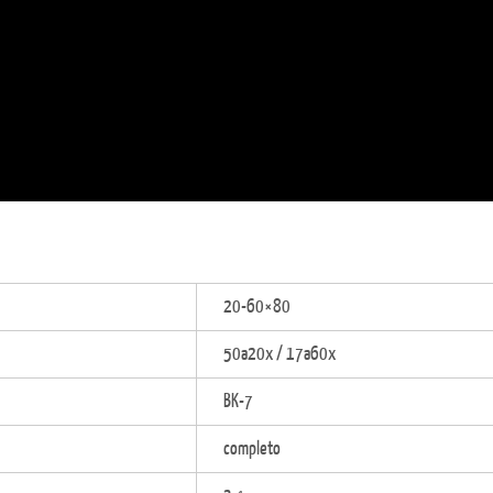
20-60×80
50a20x / 17a60x
BK-7
completo