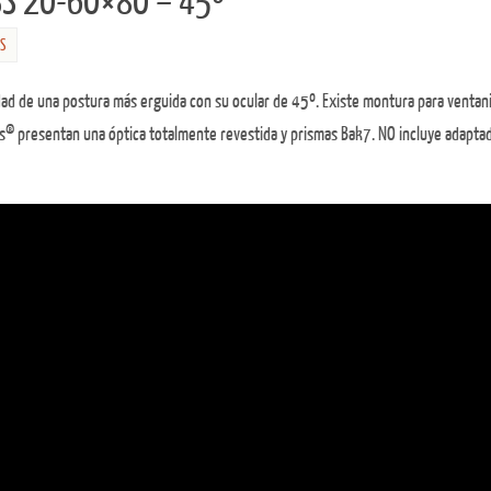
SS 20-60×80 – 45º
S
ad de una postura más erguida con su ocular de 45º. Existe montura para ventani
ass® presentan una óptica totalmente revestida y prismas Bak7. NO incluye adapta