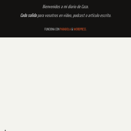
Bienvenidos a mi diario de Caza.
Cada salida
para vosotros en vídeo, podcast o artículo escrito.
FUNCIONA CON
PARABOLA
&
WORDPRESS.