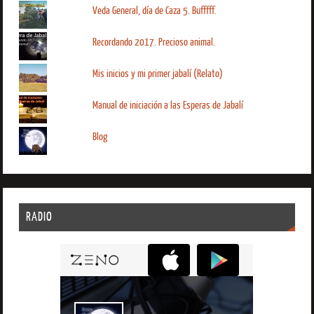
Veda General, día de Caza 5. Bufffff.
Recordando 2017. Precioso animal.
Mis inicios y mi primer jabalí (Relato)
Manual de iniciación a las Esperas de Jabalí
Blog
RADIO