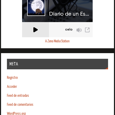
A Zeno Media Station
META
Registro
Acceder
Feed de entradas
Feed de comentarios
WordPress.org