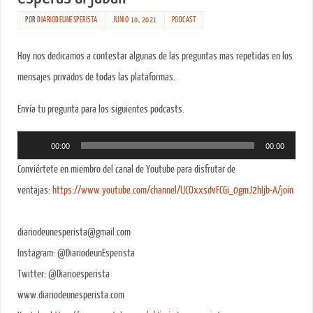
POR
DIARIODEUNESPERISTA
JUNIO 10, 2021
PODCAST
Hoy nos dedicamos a contestar algunas de las preguntas mas repetidas en los
mensajes privados de todas las plataformas.
Envía tu pregunta para los siguientes podcasts.
Reproductor
00:00
00:00
de
Conviértete en miembro del canal de Youtube para disfrutar de
audio
ventajas:
https://www.youtube.com/channel/UCOxxsdvFCGi_0gmJ2hIjb-A/join
diariodeunesperista@gmail.com
Instagram: @DiariodeunEsperista
Twitter: @Diarioesperista
www.diariodeunesperista.com