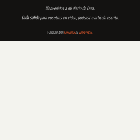
Bienvenidos a mi diario de Caza.
Cada salida
para vosotros en vídeo, podcast o artículo escrito.
FUNCIONA CON
PARABOLA
&
WORDPRESS.