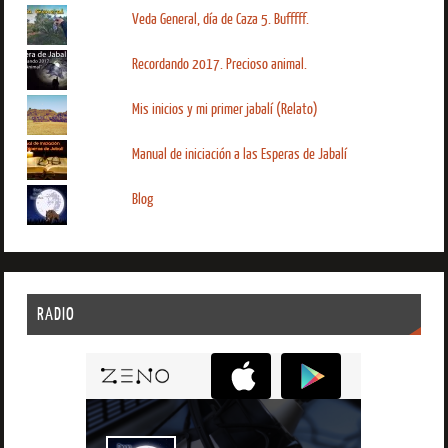
Veda General, día de Caza 5. Bufffff.
Recordando 2017. Precioso animal.
Mis inicios y mi primer jabalí (Relato)
Manual de iniciación a las Esperas de Jabalí
Blog
RADIO