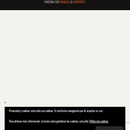
FUNCIONA CON
PARABOLA
&
WORDPRESS.
Privacidad y cookies: este sitio usa cookies. Si continúas navegando por él, aceptas su uso.
Para obtener más información, incluido cómo gestionar las cookies, consulta:
Política de cookies