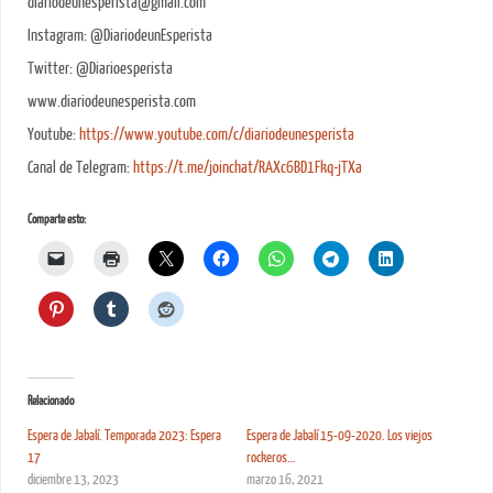
diariodeunesperista@gmail.com
Instagram: @DiariodeunEsperista
Twitter: @Diarioesperista
www.diariodeunesperista.com
Youtube:
https://www.youtube.com/c/diariodeunesperista
Canal de Telegram:
https://t.me/joinchat/RAXc6BD1Fkq-jTXa
Comparte esto:
Relacionado
Espera de Jabalí. Temporada 2023: Espera
Espera de Jabalí 15-09-2020. Los viejos
17
rockeros…
diciembre 13, 2023
marzo 16, 2021