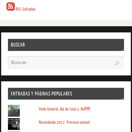
RSS: Entradas
BUSCAR
ENTRADAS Y PÁGINAS POPULARES
Veda General, día de Caza 5. Bufffff.
Recordando 2017. Precioso animal.