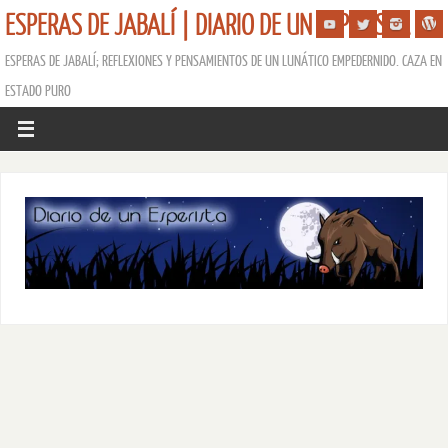
ESPERAS DE JABALÍ | DIARIO DE UN ESPERISTA
ESPERAS DE JABALÍ; REFLEXIONES Y PENSAMIENTOS DE UN LUNÁTICO EMPEDERNIDO. CAZA EN
ESTADO PURO