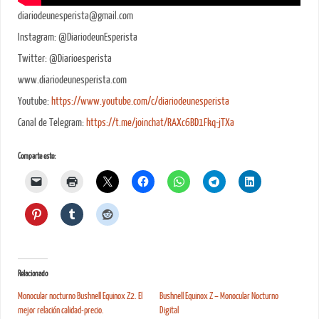
diariodeunesperista@gmail.com
Instagram: @DiariodeunEsperista
Twitter: @Diarioesperista
www.diariodeunesperista.com
Youtube:
https://www.youtube.com/c/diariodeunesperista
Canal de Telegram:
https://t.me/joinchat/RAXc6BD1Fkq-jTXa
Comparte esto:
Relacionado
Monocular nocturno Bushnell Equinox Z2. El
Bushnell Equinox Z – Monocular Nocturno
mejor relación calidad-precio.
Digital