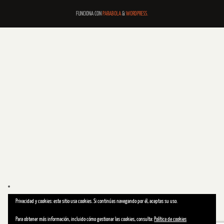
FUNCIONA CON
PARABOLA
&
WORDPRESS.
Privacidad y cookies: este sitio usa cookies. Si continúas navegando por él, aceptas su uso.
Para obtener más información, incluido cómo gestionar las cookies, consulta:
Política de cookies