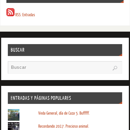
RSS: Entradas
BUSCAR
ENTRADAS Y PÁGINAS POPULARES
Veda General, día de Caza 5. Bufffff.
Recordando 2017. Precioso animal.